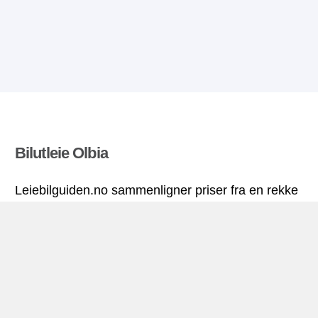
Bilutleie Olbia
Leiebilguiden.no sammenligner priser fra en rekke
leiebilfirma og finner beste pris på bilutleie. Alle
priser på leiebil i Olbia inkluderer nødvendige
forsikringer og ubegrenset kjørelengde.
Olbia miniguide