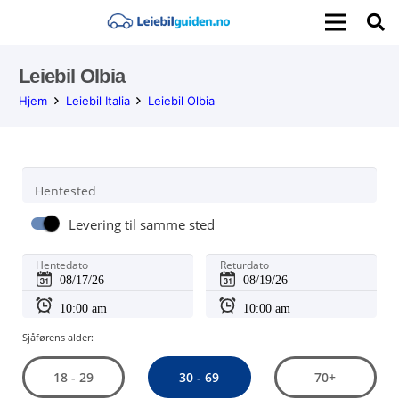
Leiebil Olbia
Hjem
Leiebil Italia
Leiebil Olbia
Hentested
Levering til samme sted
Hentedato
Returdato
Sjåførens alder:
30 - 69
18 - 29
70+