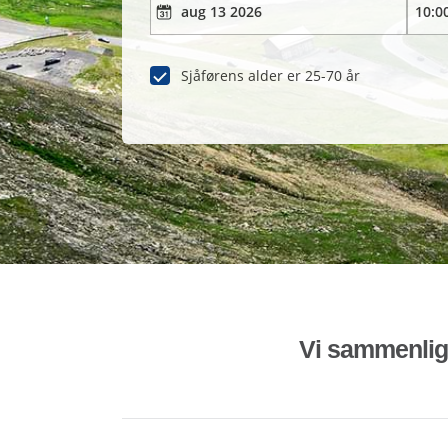
Sjåførens alder er 25-70 år
Vi sammenligne