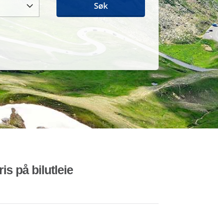
Søk
is på bilutleie