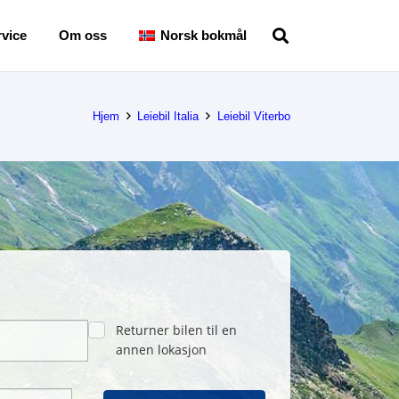
vice
Om oss
Norsk bokmål
Hjem
Leiebil Italia
Leiebil Viterbo
Returner bilen til en
annen lokasjon