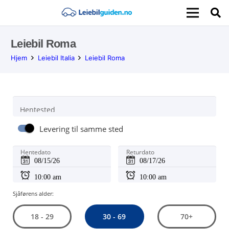
Leiebil Roma
Hjem
Leiebil Italia
Leiebil Roma
Hentested
Levering til samme sted
Hentedato
Returdato
Sjåførens alder:
30 - 69
18 - 29
70+