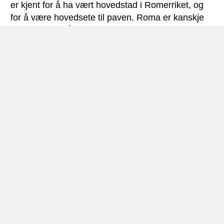
er kjent for å ha vært hovedstad i Romerriket, og
for å være hovedsete til paven. Roma er kanskje
mest kjent for å være kunstens og romantikkens
by fremfor noe annet. Byen har ca. 400 kirker med
malerier av mestere som Caravaggio og
Michelangelo. Peterskirken er en av verdens
største og mest utsmykkede kirker. Like ved, i
Vatikanet finner vi det verdensberømte Sistinske
kapellet med de berømte mesterverkene av
maleren Rafael.
Andre kjente severdigheter inkluderer Pantheon og
Villa Borghese, som har en fin kunstsamling og en
vakker hage. Bydelen Trastevere har mange
trattoriaer, og minner om Lady og Landstrykeren.
Aeroporti di Roma, Fiumicino
ligger 22 kilometer
utenfor Roma. Romas andre flyplass,
Roma
Ciampino Lufthavn
, ligger rett utenfor byen.