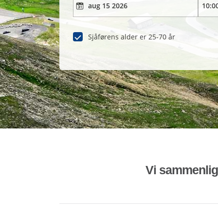
Sjåførens alder er 25-70 år
Vi sammenligne