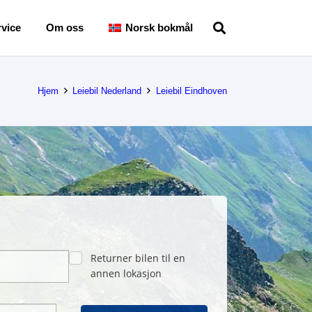
vice
Om oss
Norsk bokmål
Hjem
Leiebil Nederland
Leiebil Eindhoven
Returner bilen til en
annen lokasjon