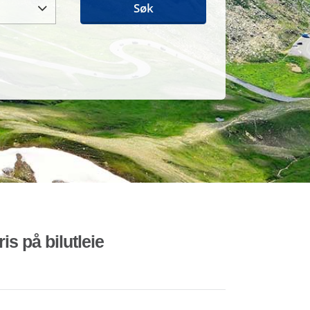
Søk
is på bilutleie