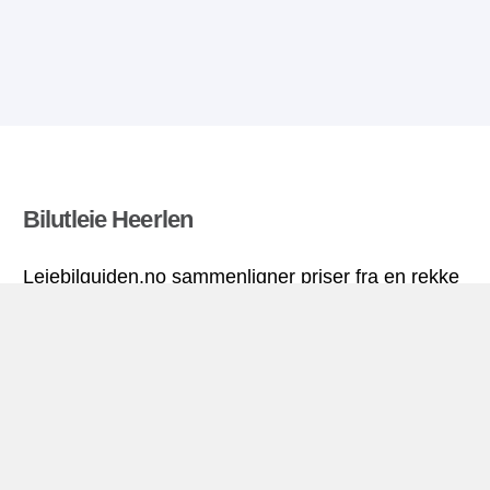
Bilutleie Heerlen
Leiebilguiden.no sammenligner priser fra en rekke
leiebilfirma og finner beste pris på bilutleie. Alle
priser på leiebil i Heerlen inkluderer nødvendige
forsikringer og ubegrenset kjørelengde.
Heerlen miniguide