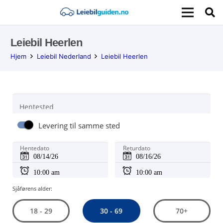
Leiebil Heerlen
Hjem
Leiebil Nederland
Leiebil Heerlen
Hentested
Levering til samme sted
Hentedato
Returdato
Sjåførens alder:
30 - 69
18 - 29
70+