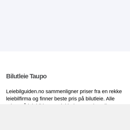
Bilutleie Taupo
Leiebilguiden.no sammenligner priser fra en rekke
leiebilfirma og finner beste pris på bilutleie. Alle
priser på leiebil i Taupo inkluderer nødvendige
forsikringer og ubegrenset kjørelengde.
Taupo miniguide