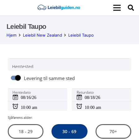
Leiebil Taupo
Hjem
Leiebil New Zealand
Leiebil Taupo
Hentested
Levering til samme sted
Hentedato
Returdato
Sjåførens alder:
30 - 69
18 - 29
70+