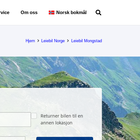
vice
Om oss
Norsk bokmål
Hjem
Leiebil Norge
Leiebil Mongstad
Returner bilen til en
annen lokasjon