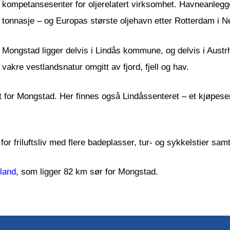
kompetansesenter for oljerelatert virksomhet. Havneanlegg
tonnasje – og Europas største oljehavn etter Rotterdam i N
Mongstad ligger delvis i Lindås kommune, og delvis i Aus
vakre vestlandsnatur omgitt av fjord, fjell og hav.
 for Mongstad. Her finnes også Lindåssenteret – et kjøpesen
r friluftsliv med flere badeplasser, tur- og sykkelstier sam
land
, som ligger 82 km sør for Mongstad.