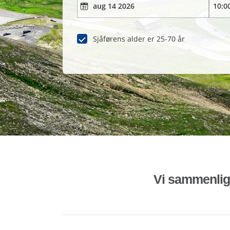
Sjåførens alder er 25-70 år
Vi sammenligne