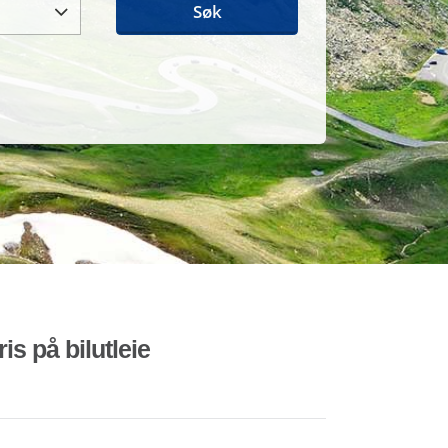
Søk
is på bilutleie