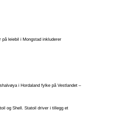
r på leiebil i Mongstad inkluderer
åshalvøya i Hordaland fylke på Vestlandet –
l og Shell. Statoil driver i tillegg et