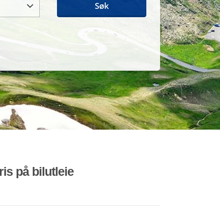
Søk
is på bilutleie