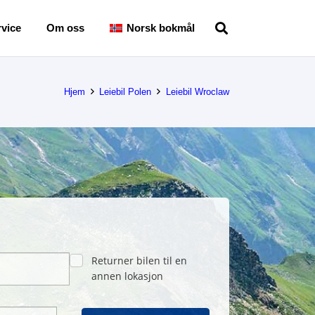
vice
Om oss
Norsk bokmål
Hjem
Leiebil Polen
Leiebil Wroclaw
Returner bilen til en
annen lokasjon