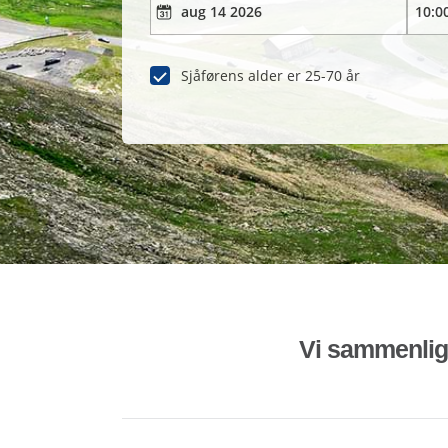
Sjåførens alder er 25-70 år
Vi sammenligne