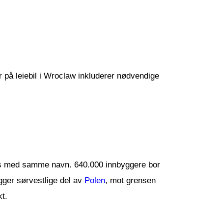
er på leiebil i Wroclaw inkluderer nødvendige
ins med samme navn. 640.000 innbyggere bor
gger sørvestlige del av
Polen
, mot grensen
kt.