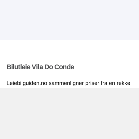
Bilutleie Vila Do Conde
Leiebilguiden.no sammenligner priser fra en rekke
leiebilfirma og finner beste pris på bilutleie. Alle
priser på leiebil i Vila Do Conde inkluderer
nødvendige forsikringer og ubegrenset
kjørelengde.
Vila Do Conde miniguide