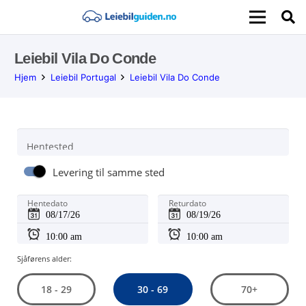
Leiebil Vila Do Conde
Hjem
Leiebil Portugal
Leiebil Vila Do Conde
Hentested
Levering til samme sted
Hentedato
Returdato
Sjåførens alder:
30 - 69
18 - 29
70+