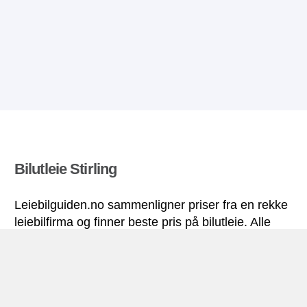
Bilutleie Stirling
Leiebilguiden.no sammenligner priser fra en rekke
leiebilfirma og finner beste pris på bilutleie. Alle
priser på leiebil i Stirling inkluderer nødvendige
forsikringer og ubegrenset kjørelengde.
Stirling miniguide