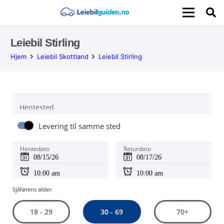
Leiebil Stirling
Hjem
Leiebil Skottland
Leiebil Stirling
Hentested
Levering til samme sted
Hentedato
Returdato
Sjåførens alder:
30 - 69
18 - 29
70+