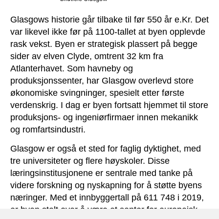
Glasgows historie går tilbake til før 550 år e.Kr. Det
var likevel ikke før på 1100-tallet at byen opplevde
rask vekst. Byen er strategisk plassert på begge
sider av elven Clyde, omtrent 32 km fra
Atlanterhavet. Som havneby og
produksjonssenter, har Glasgow overlevd store
økonomiske svingninger, spesielt etter første
verdenskrig. I dag er byen fortsatt hjemmet til store
produksjons- og ingeniørfirmaer innen mekanikk
og romfartsindustri.
Glasgow er også et sted for faglig dyktighet, med
tre universiteter og flere høyskoler. Disse
læringsinstitusjonene er sentrale med tanke på
videre forskning og nyskapning for å støtte byens
næringer. Med et innbyggertall på 611 748 i 2019,
er byen stolt over å være et senter for europeisk