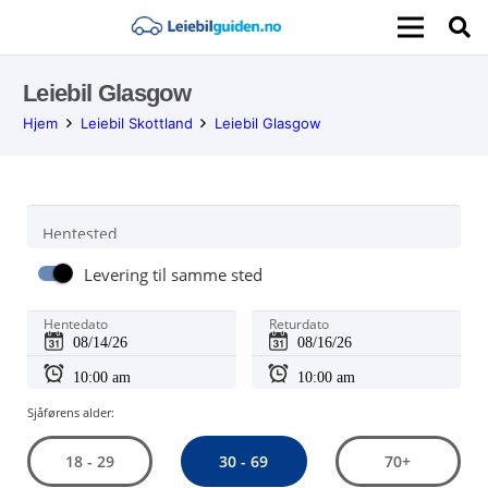
Leiebil Glasgow
Hjem
Leiebil Skottland
Leiebil Glasgow
Hentested
Levering til samme sted
Hentedato
Returdato
Sjåførens alder:
30 - 69
18 - 29
70+