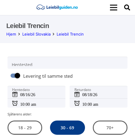
Leiebil Trencin
Hjem
Leiebil Slovakia
Leiebil Trencin
Hentested
Levering til samme sted
Hentedato
Returdato
Sjåførens alder:
30 - 69
18 - 29
70+