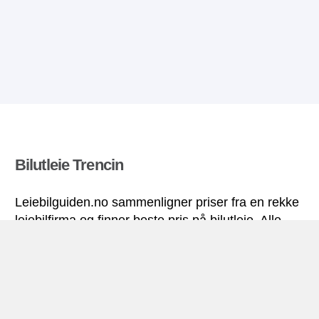
Bilutleie Trencin
Leiebilguiden.no sammenligner priser fra en rekke
leiebilfirma og finner beste pris på bilutleie. Alle
priser på leiebil i Trencin inkluderer nødvendige
forsikringer og ubegrenset kjørelengde.
Trencin miniguide