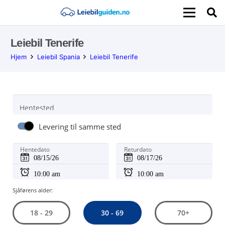
Leiebil Tenerife
Hjem
Leiebil Spania
Leiebil Tenerife
Hentested
Levering til samme sted
Hentedato
Returdato
Sjåførens alder:
30 - 69
18 - 29
70+