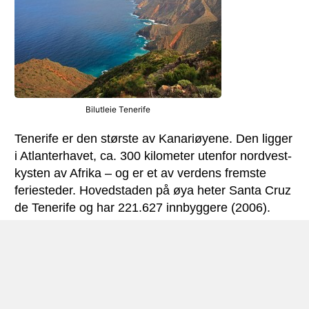
Bilutleie Tenerife
Tenerife er den største av Kanariøyene. Den ligger
i Atlanterhavet, ca. 300 kilometer utenfor nordvest-
kysten av Afrika – og er et av verdens fremste
feriesteder. Hovedstaden på øya heter Santa Cruz
de Tenerife og har 221.627 innbyggere (2006).
Klimaet er gunstig, og temperaturen synker sjelden
under 20 grader. Langs kysten er det mange
populære og idylliske småbyer, og badestrendene
regnes for å være svært attraktive.
Øya kan også by på en vill og vakker natur. Den