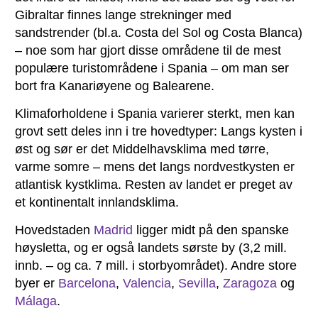
Gibraltar finnes lange strekninger med
sandstrender (bl.a. Costa del Sol og Costa Blanca)
– noe som har gjort disse områdene til de mest
populære turistområdene i Spania – om man ser
bort fra Kanariøyene og Balearene.
Klimaforholdene i Spania varierer sterkt, men kan
grovt sett deles inn i tre hovedtyper: Langs kysten i
øst og sør er det Middelhavsklima med tørre,
varme somre – mens det langs nordvestkysten er
atlantisk kystklima. Resten av landet er preget av
et kontinentalt innlandsklima.
Hovedstaden
Madrid
ligger midt på den spanske
høysletta, og er også landets sørste by (3,2 mill.
innb. – og ca. 7 mill. i storbyområdet). Andre store
byer er
Barcelona
,
Valencia
,
Sevilla
,
Zaragoza
og
Málaga
.