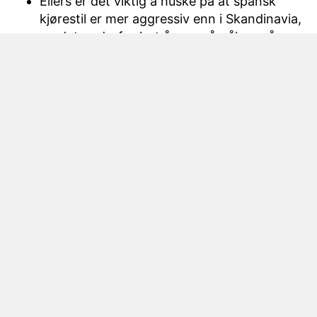
Ellers er det viktig å huske på at spansk
kjørestil er mer aggressiv enn i Skandinavia,
og det er derfor lurt å være årvåken på
veien.
Kjøretips med leiebil
Spania har noe for enhver smak – enten man
ønsker å oppleve storbyliv eller man foretrekker
sol- og badeferie langs kysten i øst eller sør. Med
leiebil kommer man seg enkelt rundt til de
forskjellige attraksjoner og severdigheter, og man
kan også ta trivelige dagsturer til nærliggende byer
og tettsteder.
Det finnes også en rekke turistveier i landet der
man kjører gjennom historiske små landsbyer og
vakre landskap.