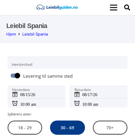
Leiebil Spania
Hjem
Leiebil Spania
Hentested
Levering til samme sted
Hentedato
Returdato
Sjåførens alder:
30 - 69
18 - 29
70+