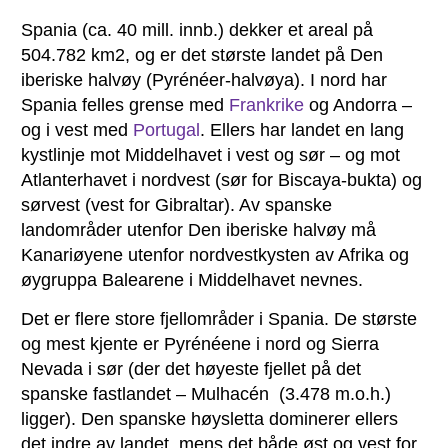
Spania (ca. 40 mill. innb.) dekker et areal på
504.782 km2, og er det største landet på Den
iberiske halvøy (Pyrénéer-halvøya). I nord har
Spania felles grense med
Frankrike
og Andorra –
og i vest med
Portugal
. Ellers har landet en lang
kystlinje mot Middelhavet i vest og sør – og mot
Atlanterhavet i nordvest (sør for Biscaya-bukta) og
sørvest (vest for Gibraltar). Av spanske
landområder utenfor Den iberiske halvøy må
Kanariøyene utenfor nordvestkysten av Afrika og
øygruppa Balearene i Middelhavet nevnes.
Det er flere store fjellområder i Spania. De største
og mest kjente er Pyrénéene i nord og Sierra
Nevada i sør (der det høyeste fjellet på det
spanske fastlandet – Mulhacén (3.478 m.o.h.)
ligger). Den spanske høysletta dominerer ellers
det indre av landet, mens det både øst og vest for