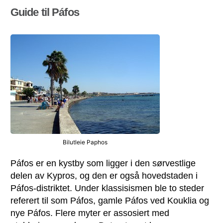
Guide til Páfos
Bilutleie Paphos
Páfos er en kystby som ligger i den sørvestlige
delen av Kypros, og den er også hovedstaden i
Páfos-distriktet. Under klassisismen ble to steder
referert til som Páfos, gamle Páfos ved Kouklia og
nye Páfos. Flere myter er assosiert med