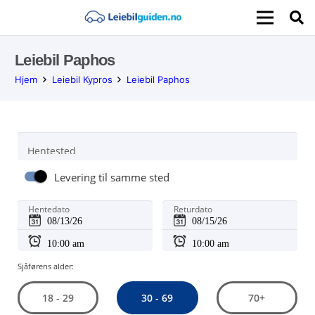
Leiebil Paphos
Hjem
Leiebil Kypros
Leiebil Paphos
Hentested
Levering til samme sted
Hentedato
Returdato
Sjåførens alder:
30 - 69
18 - 29
70+