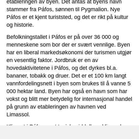
etableringen av byen. Det antas at byens navn
stammer fra Páfos, sønnen til Pygmalion. Nye
Páfos er et kjent turiststed, og det er rikt på kultur
og historie.
Befolkningstallet i Páfos er på over 36 000 og
menneskene som bor der er svært vennlige. Byen
har en liberal markedsøkonomi der turismen utgjør
en vesentlig faktor. Jordbruk er en av
hovedaktivitetene i Páfos, og det dyrkes bl.a.
bananer, tobakk og druer. Det er et 100 km langt
vannfordelingsnett i byen som brukes til å vanne 5
000 hektar land. Byen har også en havn som har
vokst og blitt mer betydelig for internasjonal handel
på grunn av etableringen av havnen ved
Limassol.
Klimaet i Páfos er et typisk middelhavsklima, der
den største nedbørsmengden kommer mellom