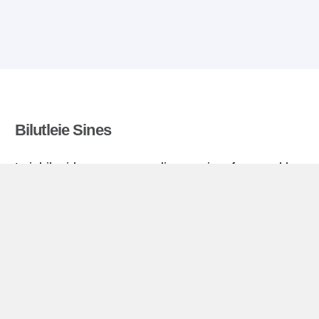
Bilutleie Sines
Leiebilguiden.no sammenligner priser fra en rekke
leiebilfirma og finner beste pris på bilutleie. Alle
priser på leiebil i Sines inkluderer nødvendige
forsikringer og ubegrenset kjørelengde.
Sines miniguide