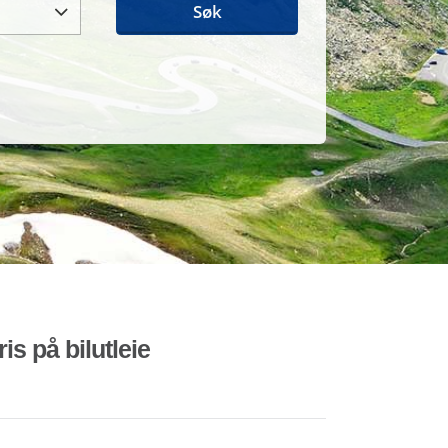
Søk
is på bilutleie