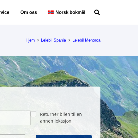
vice
Om oss
Norsk bokmål
Hjem
Leiebil Spania
Leiebil Menorca
Returner bilen til en
annen lokasjon