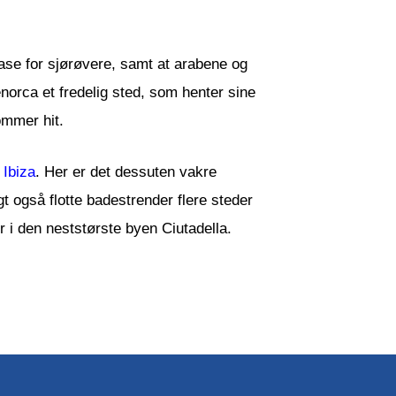
base for sjørøvere, samt at arabene og
enorca et fredelig sted, som henter sine
ommer hit.
g
Ibiza
. Her er det dessuten vakre
t også flotte badestrender flere steder
i den neststørste byen Ciutadella.