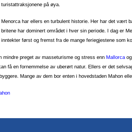
turistattraksjonene på øya.
Menorca har ellers en turbulent historie. Her har det vært 
britene har dominert området i hver sin periode. I dag er M
inntekter først og fremst fra de mange feriegjestene som k
som mindre preget av masseturisme og stress enn
Mallorca
o
an få en fornemmelse av uberørt natur. Ellers er det selvsag
byggere. Mange av dem bor enten i hovedstaden Mahon eller 
Mahon