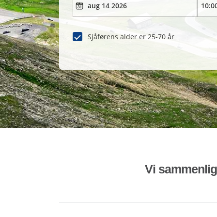
Sjåførens alder er 25-70 år
Vi sammenligne