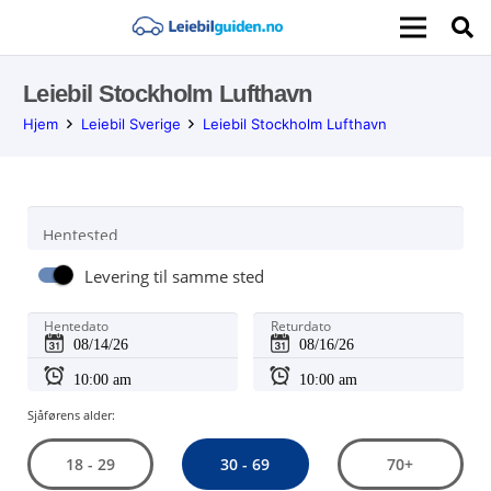
Leiebil Stockholm Lufthavn
Hjem
Leiebil Sverige
Leiebil Stockholm Lufthavn
Hentested
Levering til samme sted
Hentedato
Returdato
Sjåførens alder:
30 - 69
18 - 29
70+