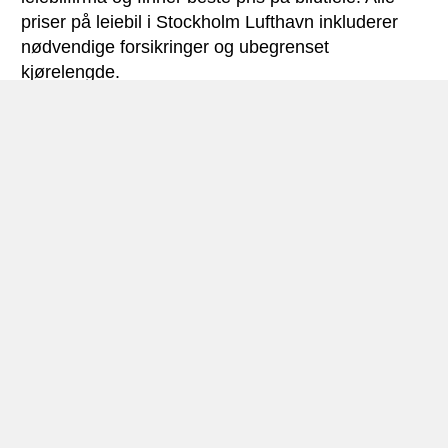
priser på leiebil i Stockholm Lufthavn inkluderer
nødvendige forsikringer og ubegrenset
kjørelengde.
Stockholm Lufthavn miniguide
Bilutleie Stockholm Lufthavn – Foto: © Andreas
Trepte