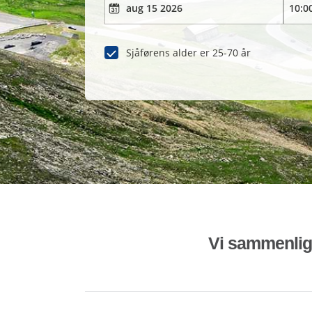
Sjåførens alder er 25-70 år
Vi sammenligne