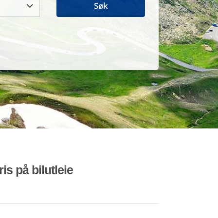
Søk
is på bilutleie