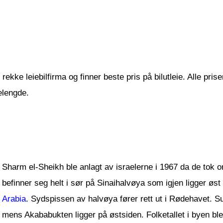
ekke leiebilfirma og finner beste pris på bilutleie. Alle pris
elengde.
Sharm el-Sheikh ble anlagt av israelerne i 1967 da de tok
befinner seg helt i sør på Sinaihalvøya som igjen ligger øst
Arabia
. Sydspissen av halvøya fører rett ut i Rødehavet. S
mens Akababukten ligger på østsiden. Folketallet i byen ble 