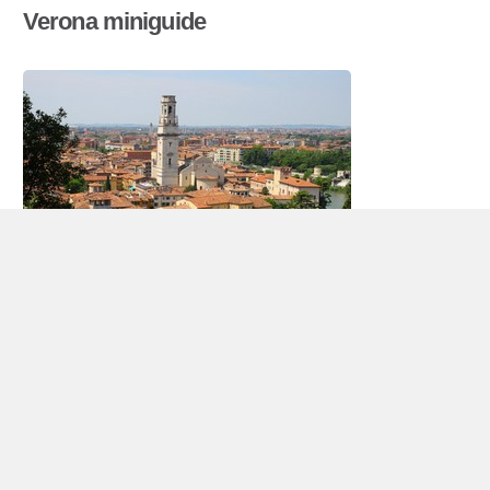
Verona miniguide
Bilutleie Verona
Verona ligger 110 kilometer vest for
Venezia
ved
elven Adige. Byen i
Nord-Italia
har et folketall på
265.000 innbyggere (2009). Verona ligger
strategisk til, og Brennerpasset har lenge vært
knutepunkt for trafikken mellom Nord-Italia og