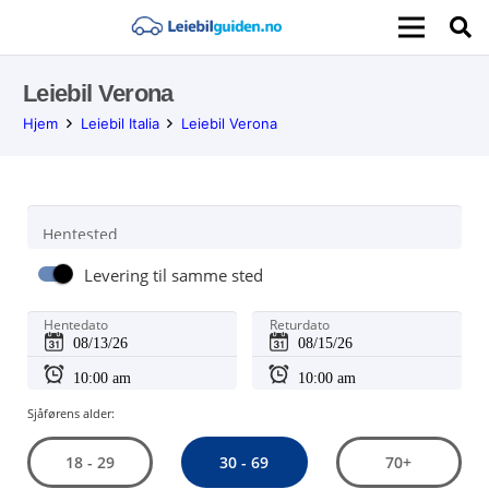
Leiebil Verona
Hjem
Leiebil Italia
Leiebil Verona
Hentested
Levering til samme sted
Hentedato
Returdato
Sjåførens alder:
30 - 69
18 - 29
70+