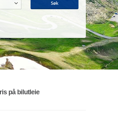
Søk
is på bilutleie