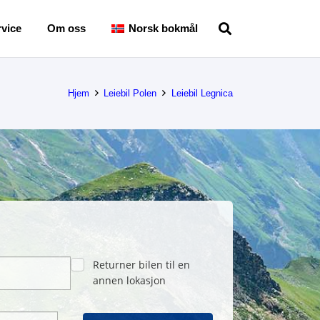
vice
Om oss
Norsk bokmål
Hjem
Leiebil Polen
Leiebil Legnica
Returner bilen til en
annen lokasjon