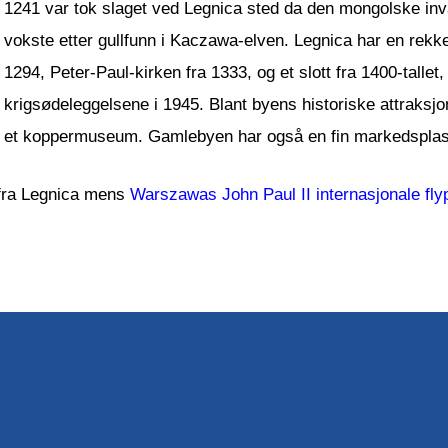
1241 var tok slaget ved Legnica sted da den mongolske inva
vokste etter gullfunn i Kaczawa-elven. Legnica har en rek
1294, Peter-Paul-kirken fra 1333, og et slott fra 1400-tallet
krigsødeleggelsene i 1945. Blant byens historiske attraks
et koppermuseum. Gamlebyen har også en fin markedsplass
 fra Legnica mens
Warszawas John Paul II internasjonale fly