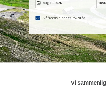
Sjåførens alder er 25-70 år
Vi sammenligne