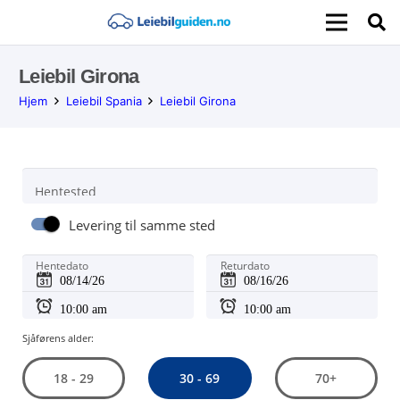
Leiebil Girona
Hjem
Leiebil Spania
Leiebil Girona
Hentested
Levering til samme sted
Hentedato
Returdato
Sjåførens alder:
30 - 69
18 - 29
70+