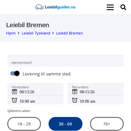
Leiebil Bremen
Hjem
Leiebil Tyskland
Leiebil Bremen
Hentested
Levering til samme sted
Hentedato
Returdato
Sjåførens alder:
30 - 69
18 - 29
70+