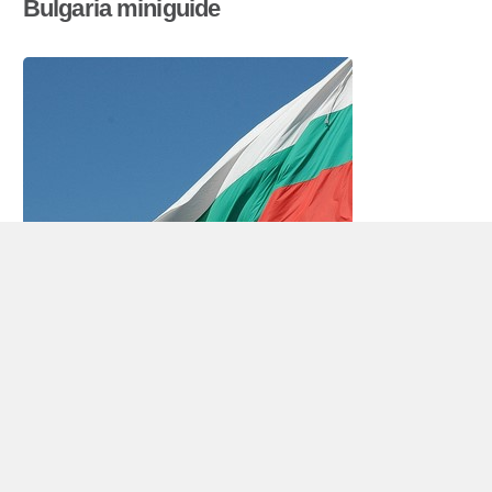
Bulgaria miniguide
Bilutleie Bulgaria
Republikken Bulgaria ligger i Sørøst-Europa, og
har 7,7 millioner innbyggere (2008). Landet
grenser til
Romania
, Svartehavet, Hellas,
Tyrkia
,
Serbia og
Makedonia
.
Bulgaria har et fjellrikt landskap i sørvest – med