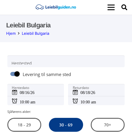
Leiebil Bulgaria
Hjem
Leiebil Bulgaria
Hentested
Levering til samme sted
Hentedato
Returdato
Sjåførens alder:
30 - 69
18 - 29
70+